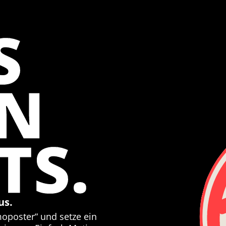
S
EN
TS.
us.
moposter“ und setze ein