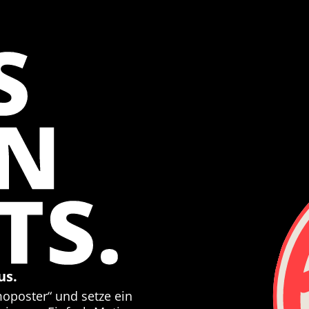
S
EN
TS.
us.
moposter“ und setze ein