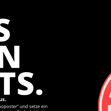
S
EN
TS.
us.
moposter“ und setze ein