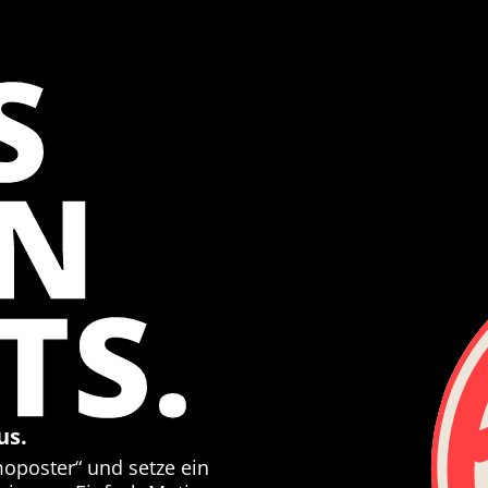
S
EN
TS.
us.
moposter“ und setze ein