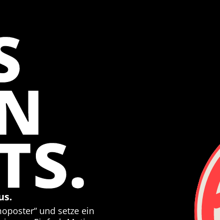
S
EN
TS.
us.
moposter“ und setze ein