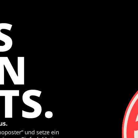
S
EN
TS.
us.
moposter“ und setze ein