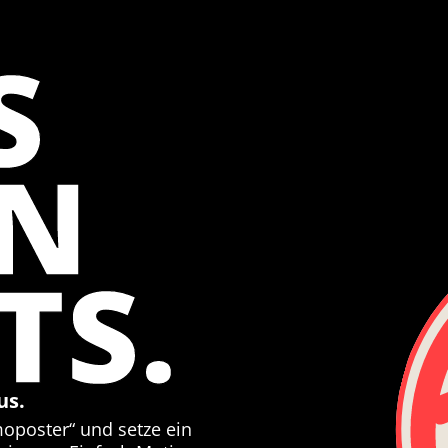
S
EN
TS.
us.
moposter“ und setze ein