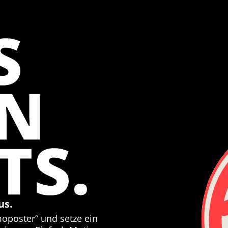
S
EN
TS.
us.
moposter“ und setze ein